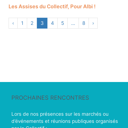
Les Assises du Collectif, Pour Albi !
‹
1
2
3
4
5
…
8
›
PROCHAINES RENCONTRES
Lors de nos présences sur les marchés ou
d’événements et réunions publiques organisés