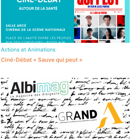
Actions et Animations
Ciné-Débat « Sauve qui peut »