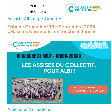
Encarts Albimag - Grand A
Tribune Grand A n°93 – Septembre 2025
« Bassins Nordiques: on touche le fond »
Actions et Animations